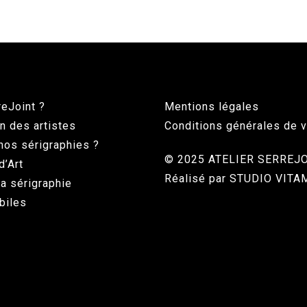
reJoint ?
Mentions légales
n des artistes
Conditions générales de 
nos sérigraphies ?
© 2025 ATELIER SERREJ
d’Art
Réalisé par
STUDIO VITA
 la sérigraphie
biles