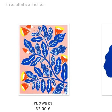
Trié
2 résultats affichés
du
plus
récent
au
plus
ancien
FLOWERS
32,00
€