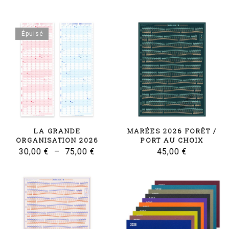
plus
récent
au
Épuisé
plus
ancien
LA GRANDE
MARÉES 2026 FORÊT /
ORGANISATION 2026
PORT AU CHOIX
Plage
30,00
€
–
75,00
€
45,00
€
de
prix :
30,00 €
à
75,00 €