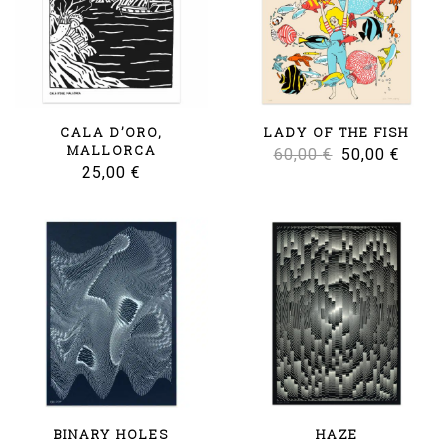
CALA D’ORO,
LADY OF THE FISH
MALLORCA
Le
Le
60,00
€
50,00
€
25,00
€
prix
prix
initial
actuel
était :
est :
60,00 €.
50,00 
BINARY HOLES
HAZE