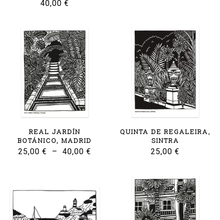
40,00
€
REAL JARDÍN
QUINTA DE REGALEIRA,
BOTÁNICO, MADRID
SINTRA
Plage
25,00
€
–
40,00
€
25,00
€
de
prix :
25,00 €
à
40,00 €