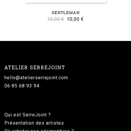
GENTLEMAN
Le
Le
15,00
€
10,00
€
prix
prix
initial
actuel
était :
est :
15,00 €.
10,00 €.
ATELIER SERREJOINT
hello@atelierserrejoint.com
06 85 68 93 94
Qui est SerreJoint ?
Présentation des artistes