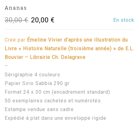
Ananas
Le
Le
30,00
€
20,00
€
En stock
prix
prix
Créé par
Émeline Vivier d’après une illustration du
initial
actuel
Livre « Histoire Naturelle (troisième année) » de E.L.
était :
est :
Bouvier – Librairie Ch. Delagrave
–
30,00 €.
20,00 €.
Sérigraphie 4 couleurs
Papier Sirio Sabbia 290 gr
Format 24 x 30 cm (encadrement standard)
50 exemplaires cachetés et numérotés
Estampe vendue sans cadre
Expédié à plat dans une enveloppe rigide