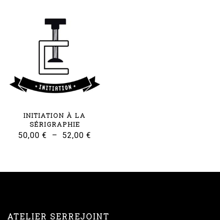
INITIATION À LA
SÉRIGRAPHIE
Plage
50,00
€
–
52,00
€
de
prix :
50,00 €
à
52,00 €
ATELIER SERREJOINT