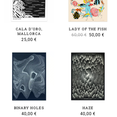
CALA D’ORO,
LADY OF THE FISH
MALLORCA
Le
Le
60,00
€
50,00
€
25,00
€
prix
prix
initial
actuel
était :
est :
60,00 €.
50,00 
BINARY HOLES
HAZE
40,00
€
40,00
€