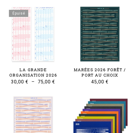
récent
au
Épuisé
plus
ancien
LA GRANDE
MARÉES 2026 FORÊT /
ORGANISATION 2026
PORT AU CHOIX
Plage
30,00
€
–
75,00
€
45,00
€
de
prix :
30,00 €
à
75,00 €