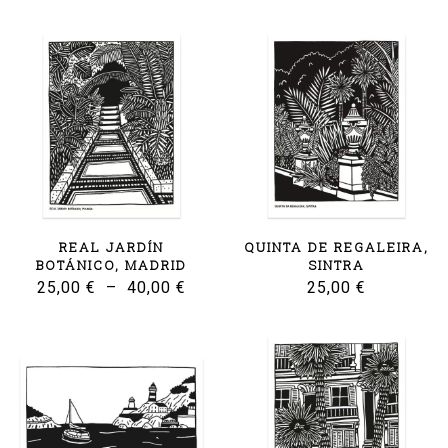
REAL JARDÍN
QUINTA DE REGALEIRA,
BOTÁNICO, MADRID
SINTRA
Plage
25,00
€
–
40,00
€
25,00
€
de
prix :
25,00 €
à
40,00 €