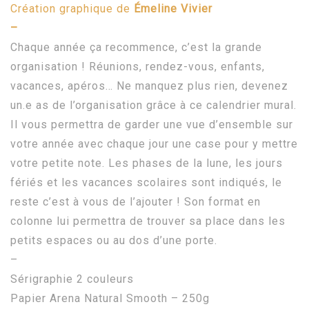
Création graphique de
Émeline Vivier
prix :
–
30,00 €
Chaque année ça recommence, c’est la grande
organisation ! Réunions, rendez-vous, enfants,
à
vacances, apéros… Ne manquez plus rien, devenez
75,00 €
un.e as de l’organisation grâce à ce calendrier mural.
Il vous permettra de garder une vue d’ensemble sur
votre année avec chaque jour une case pour y mettre
votre petite note. Les phases de la lune, les jours
fériés et les vacances scolaires sont indiqués, le
reste c’est à vous de l’ajouter ! Son format en
colonne lui permettra de trouver sa place dans les
petits espaces ou au dos d’une porte.
–
Sérigraphie 2 couleurs
Papier Arena Natural Smooth – 250g