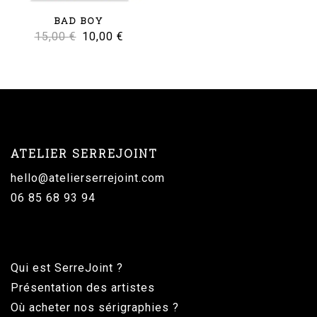
BAD BOY
Le
Le
15,00
€
10,00
€
prix
prix
initial
actuel
était :
est :
15,00 €.
10,00 €.
ATELIER SERREJOINT
hello@atelierserrejoint.com
06 85 68 93 94
Qui est SerreJoint ?
Présentation des artistes
Où acheter nos sérigraphies ?