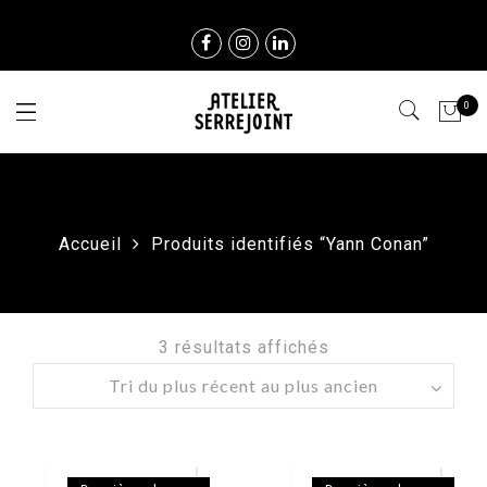
0
Accueil
Produits identifiés “Yann Conan”
3 résultats affichés
Trié
du
plus
récent
au