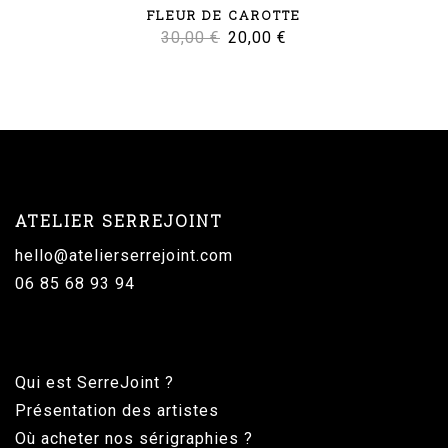
FLEUR DE CAROTTE
Le
Le
30,00
€
20,00
€
prix
prix
initial
actuel
était :
est :
30,00 €.
20,00 €.
ATELIER SERREJOINT
hello@atelierserrejoint.com
06 85 68 93 94
Qui est SerreJoint ?
Présentation des artistes
Où acheter nos sérigraphies ?