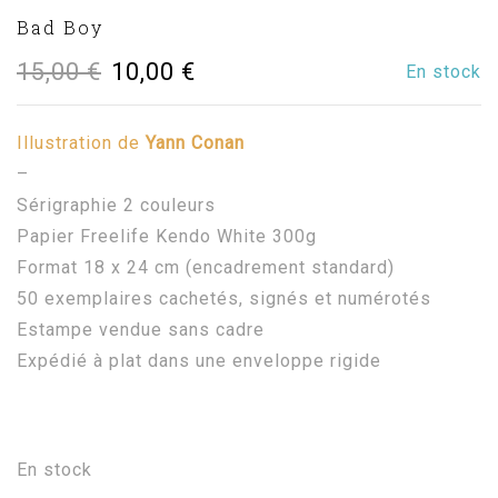
Bad Boy
Le
Le
15,00
€
10,00
€
En stock
prix
prix
Illustration de
Yann Conan
initial
actuel
–
était :
est :
Sérigraphie 2 couleurs
Papier Freelife Kendo White 300g
15,00 €.
10,00 €.
Format 18 x 24 cm (encadrement standard)
50 exemplaires cachetés, signés et numérotés
Estampe vendue sans cadre
Expédié à plat dans une enveloppe rigide
En stock