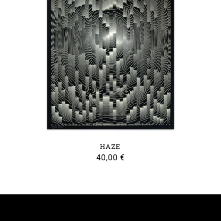
HAZE
40,00
€