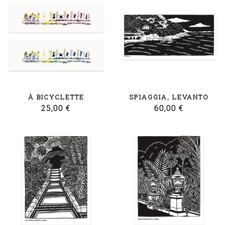
plus
ancien
À BICYCLETTE
SPIAGGIA, LEVANTO
25,00
€
60,00
€