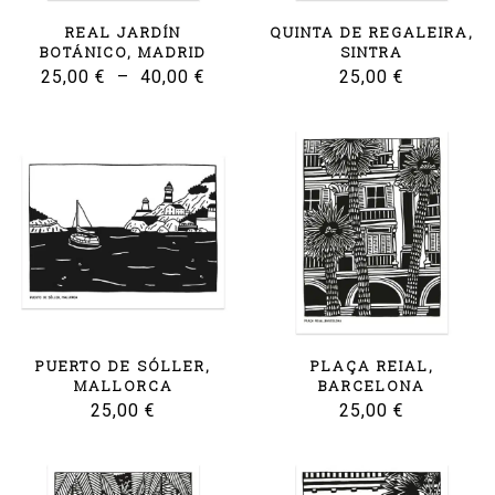
REAL JARDÍN
QUINTA DE REGALEIRA,
BOTÁNICO, MADRID
SINTRA
Plage
25,00
€
–
40,00
€
25,00
€
de
prix :
25,00 €
à
40,00 €
PUERTO DE SÓLLER,
PLAÇA REIAL,
MALLORCA
BARCELONA
25,00
€
25,00
€