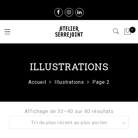
0
ILLUSTRATIONS
Accueil
Illustrations
Page 2
Affichage de 33–40 sur 40 résultats
Trié
du
plus