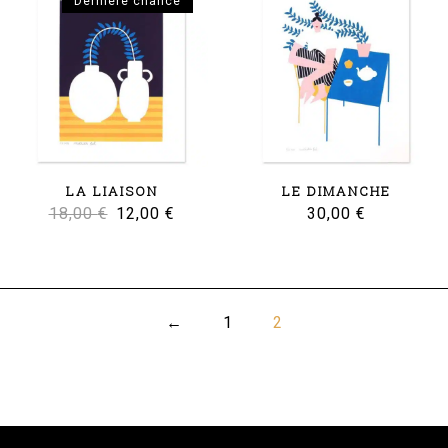
Dernière chance
LA LIAISON
LE DIMANCHE
Le
Le
18,00
€
12,00
€
30,00
€
prix
prix
initial
actuel
était :
est :
←
1
2
18,00 €.
12,00 €.