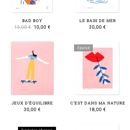
BAD BOY
LE BAIN DE MER
Le
Le
15,00
€
10,00
€
30,00
€
prix
prix
initial
actuel
Épuisé
était :
est :
15,00 €.
10,00 €.
JEUX D’ÉQUILIBRE
C’EST DANS MA NATURE
30,00
€
18,00
€