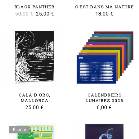
BLACK PANTHER
C’EST DANS MA NATURE
Le
Le
50,00
€
25,00
€
18,00
€
prix
prix
initial
actuel
était :
est :
50,00 €.
25,00 €.
CALA D’ORO,
CALENDRIERS
MALLORCA
LUNAIRES 2026
25,00
€
6,00
€
Épuisé