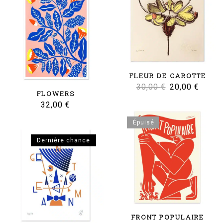
FLEUR DE CAROTTE
Le
Le
30,00
€
20,00
€
FLOWERS
prix
prix
32,00
€
initial
actuel
Épuisé
était :
est :
Dernière chance
30,00 €.
20,00 
FRONT POPULAIRE