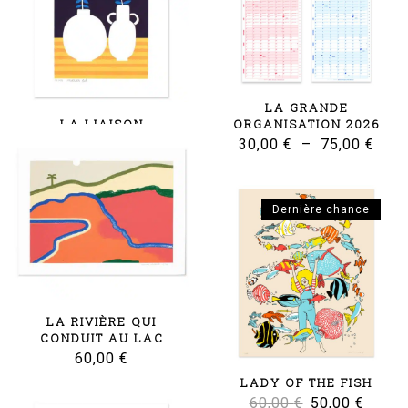
LA GRANDE
LA LIAISON
ORGANISATION 2026
Le
Le
Plag
18,00
€
12,00
€
30,00
€
–
75,00
€
prix
prix
de
initial
actuel
prix 
Dernière chance
était :
est :
30,0
18,00 €.
12,00 €.
à
75,0
LA RIVIÈRE QUI
CONDUIT AU LAC
60,00
€
LADY OF THE FISH
Le
Le
60,00
€
50,00
€