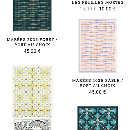
LES FEUILLES MORTES
Le
Le
15,00
€
10,00
€
prix
prix
initial
actuel
était :
est :
MARÉES 2026 FORÊT /
15,00 €.
10,00 
PORT AU CHOIX
45,00
€
MARÉES 2026 SABLE /
PORT AU CHOIX
45,00
€
MEGASOMA