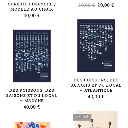
CURIEUX DIMANCHE /
Le
Le
30,00
€
20,00
€
MODÈLE AU CHOIX
prix
prix
40,00
€
initial
actuel
était :
est :
30,00 €.
20,00 
DES POISSONS, DES
SAISONS ET DU LOCAL
DES POISSONS, DES
– ATLANTIQUE
SAISONS ET DU LOCAL
40,00
€
– MANCHE
40,00
€
Épuisé