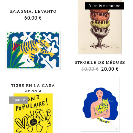
Le
Le
15,00
€
10,00
€
Dernière chance
SPIAGGIA, LEVANTO
prix
prix
60,00
€
initial
actuel
était :
est :
15,00 €.
10,00 
STROBILE DE MÉDUSE
Le
Le
30,00
€
20,00
€
prix
prix
initial
actuel
TIGRE EN LA CASA
45,00
€
était :
est :
Épuisé
30,00 €.
20,00 