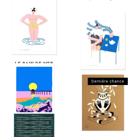
prix
prix
initial
actuel
était :
est :
60,00 €.
50,00 
LE BAIN DE MER
30,00
€
LE DIMANCHE
Dernière chance
30,00
€
LE ROUX
85,00
€