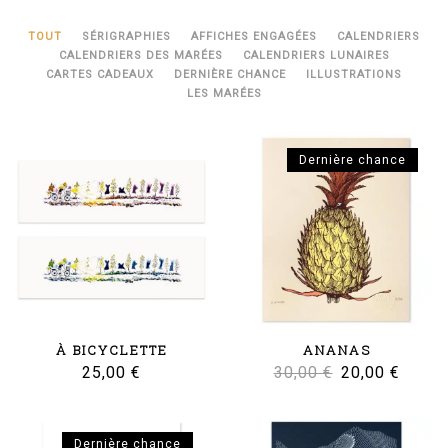
TOUT
SÉRIGRAPHIES
AFFICHES ENGAGÉES
CALENDRIERS
CALENDRIERS DES MARÉES
CALENDRIERS LUNAIRES
CARTES CADEAUX
DERNIÈRE CHANCE
ILLUSTRATIONS
LES MARÉES
Dernière chance
À BICYCLETTE
ANANAS
Le
Le
25,00
€
30,00
€
20,00
€
prix
prix
initial
actuel
Dernière chance