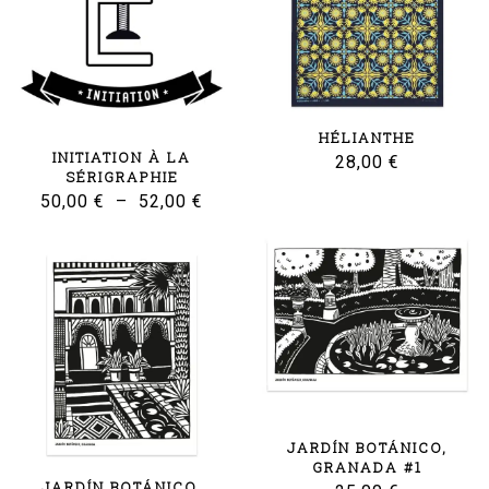
HÉLIANTHE
INITIATION À LA
28,00
€
SÉRIGRAPHIE
Plage
50,00
€
–
52,00
€
de
prix :
50,00 €
à
52,00 €
JARDÍN BOTÁNICO,
GRANADA #1
JARDÍN BOTÁNICO,