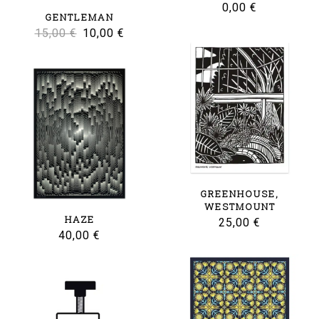
0,00
€
GENTLEMAN
Le
Le
15,00
€
10,00
€
prix
prix
initial
actuel
était :
est :
15,00 €.
10,00 €.
GREENHOUSE,
WESTMOUNT
HAZE
25,00
€
40,00
€