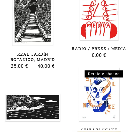
RADIO / PRESS / MEDIA
REAL JARDÍN
0,00
€
BOTÁNICO, MADRID
Plage
25,00
€
–
40,00
€
de
Dernière chance
prix :
25,00 €
à
40,00 €
SKULL’N SNAKE