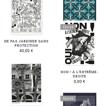
28,00
€
Épuisé
MYOSOTIS
28,00
€
NE PAS JARDINER SANS
PROTECTION
40,00
€
NON ! À L’EXTRÊME-
DROITE
0,00
€
Épuisé